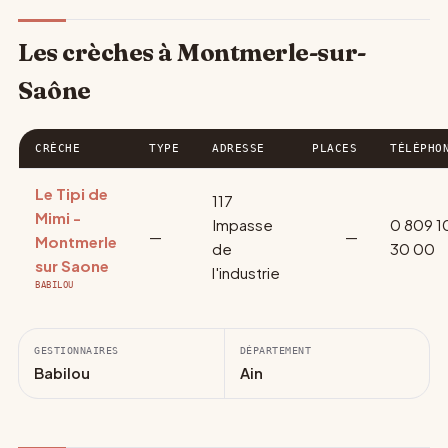
Les crèches à Montmerle-sur-
Saône
CRÈCHE
TYPE
ADRESSE
PLACES
TÉLÉPHO
Le Tipi de
117
Mimi -
Impasse
0 809 1
—
—
Montmerle
de
30 00
sur Saone
l'industrie
BABILOU
GESTIONNAIRES
DÉPARTEMENT
Babilou
Ain