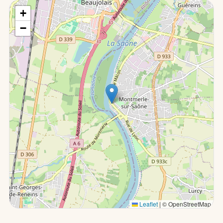
+
−
Leaflet
|
© OpenStreetMap