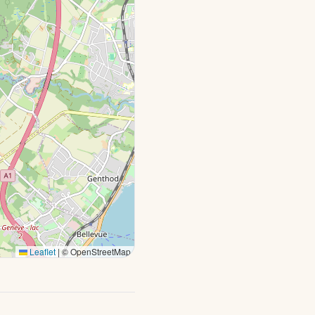
Leaflet
|
© OpenStreetMap