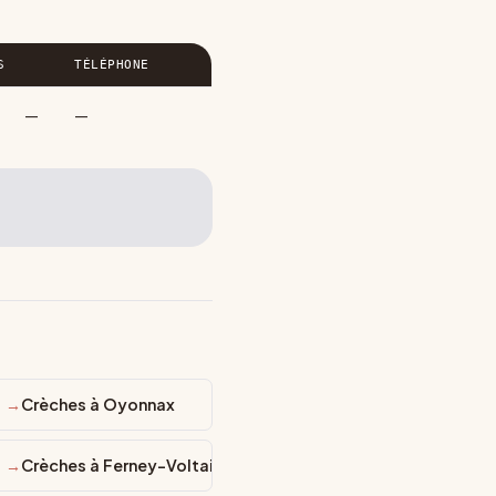
S
TÉLÉPHONE
—
—
Crèches à Oyonnax
Crèches à Ferney-Voltaire