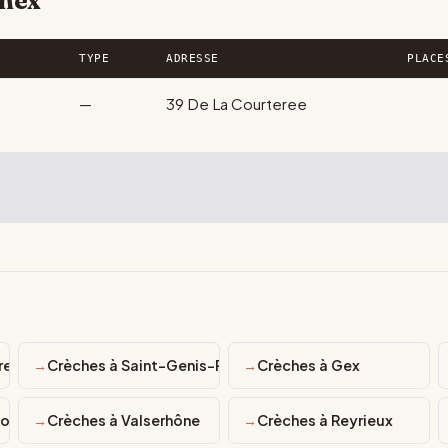
rnex
TYPE
ADRESSE
PLACE
—
39 De La Courteree
resse
Crèches à Saint-Genis-Pouilly
Crèches à Gex
Moëns
Crèches à Valserhône
Crèches à Reyrieux