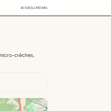
ACCUEIL
CRÈCHES
: micro-crèches,