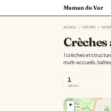
Maman du Var
ACCUEIL
/
CRÈCHES
/
AUVE
Crèches 
1 crèches et structur
multi-accueils, halte
1
CRÈCHES
+