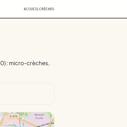
ACCUEIL
CRÈCHES
60) : micro-crèches,