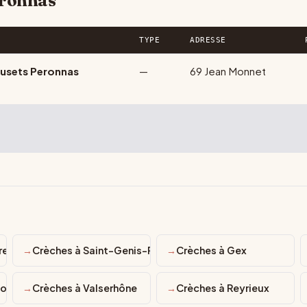
éronnas
TYPE
ADRESSE
usets Peronnas
—
69 Jean Monnet
resse
Crèches à Saint-Genis-Pouilly
Crèches à Gex
Moëns
Crèches à Valserhône
Crèches à Reyrieux