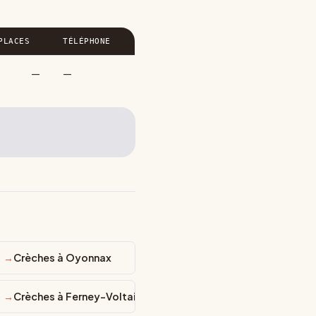
PLACES
TÉLÉPHONE
—
—
Crèches à Oyonnax
Crèches à Ferney-Voltaire