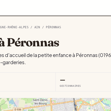
RGNE-RHÔNE-ALPES
/
AIN
/ PÉRONNAS
à Péronnas
es d'accueil de la petite enfance à Péronnas (019
s-garderies.
—
GESTIONNAIRES