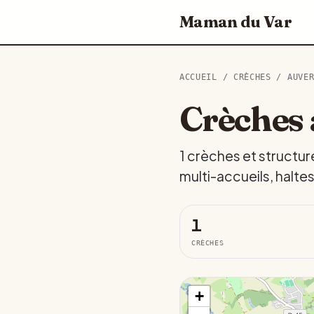
Maman du Var
ACCUEIL
/
CRÈCHES
/
AUVE
Crèches 
1 crèches et structur
multi-accueils, halte
1
CRÈCHES
+