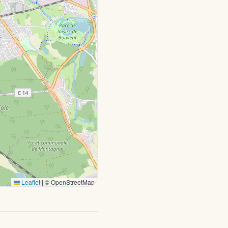
Leaflet
|
© OpenStreetMap