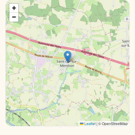
+
−
Leaflet
|
© OpenStreetMap