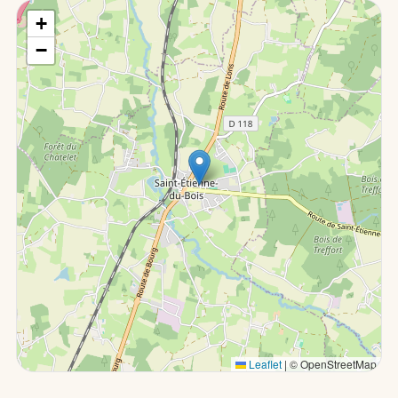
+
−
Leaflet
|
© OpenStreetMap