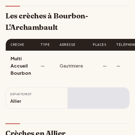
Les crèches à Bourbon-
L'Archambault
CRÈCHE
TYPE
ADRESSE
PLACES
TÉLÉPHON
Multi
Accueil
—
Gautriniere
—
—
Bourbon
DÉPARTEMENT
Allier
Crèches en Allier