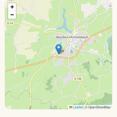
+
−
Leaflet
|
© OpenStreetMap