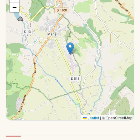
−
Leaflet
|
© OpenStreetMap