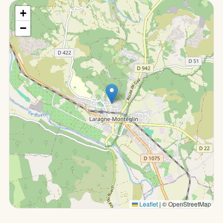
+
−
Leaflet
|
© OpenStreetMap