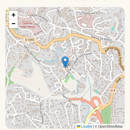
+
−
Leaflet
|
© OpenStreetMap