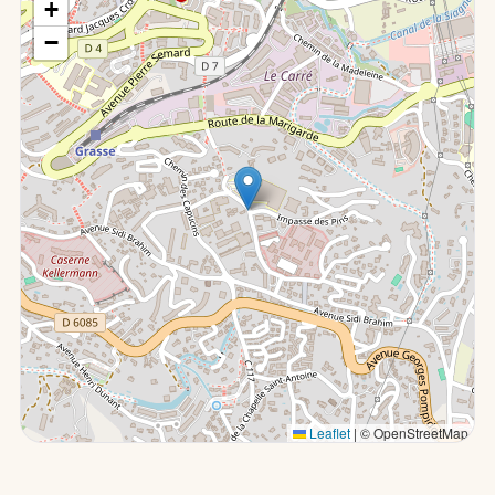
+
−
Leaflet
|
© OpenStreetMap