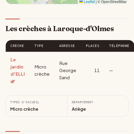
Leaflet
|
© OpenStreetMap
Les crèches à Laroque-d'Olmes
CRÈCHE
TYPE
ADRESSE
PLACES
TÉLÉPHONE
Le
Rue
jardin
Micro
George
11
—
d'ELLI
crèche
Sand
🌿
TYPES D'ACCUEIL
DÉPARTEMENT
Micro crèche
Ariège