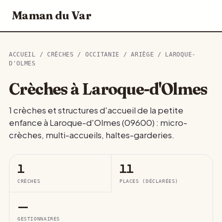
Maman du Var
ACCUEIL
/
CRÈCHES
/
OCCITANIE
/
ARIÈGE
/ LAROQUE-
D'OLMES
Crèches à Laroque-d'Olmes
1 crèches et structures d'accueil de la petite
enfance à Laroque-d'Olmes (09600) : micro-
crèches, multi-accueils, haltes-garderies.
1
11
CRÈCHES
PLACES (DÉCLARÉES)
—
GESTIONNAIRES