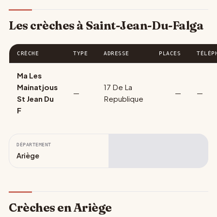
Les crèches à Saint-Jean-Du-Falga
CRÈCHE
TYPE
ADRESSE
PLACES
TÉLÉP
Ma Les
Mainatjous
17 De La
—
—
—
St Jean Du
Republique
F
DÉPARTEMENT
Ariège
Crèches en Ariège