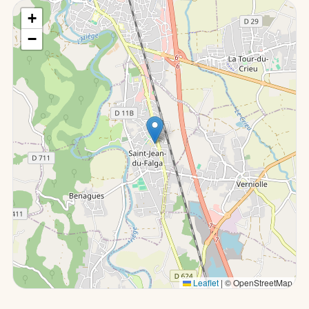
+
−
Leaflet
|
© OpenStreetMap