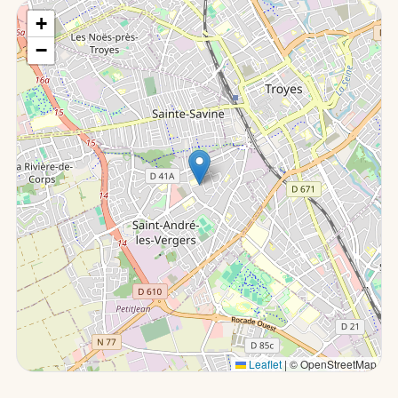
+
−
Leaflet
|
© OpenStreetMap