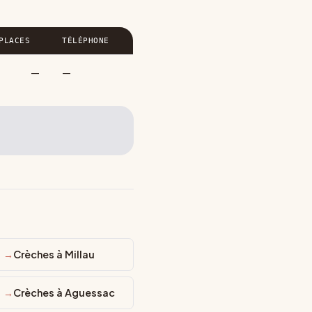
PLACES
TÉLÉPHONE
—
—
ance
Crèches à Millau
Crèches à Aguessac