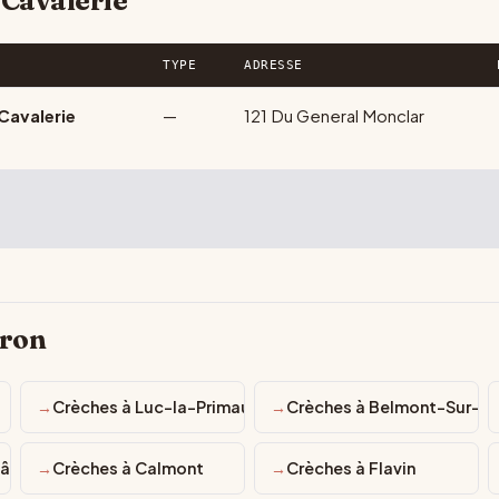
 Cavalerie
TYPE
ADRESSE
Cavalerie
—
121 Du General Monclar
yron
Crèches à Luc-la-Primaube
Crèches à Belmont-Sur-R
hâteau
Crèches à Calmont
Crèches à Flavin