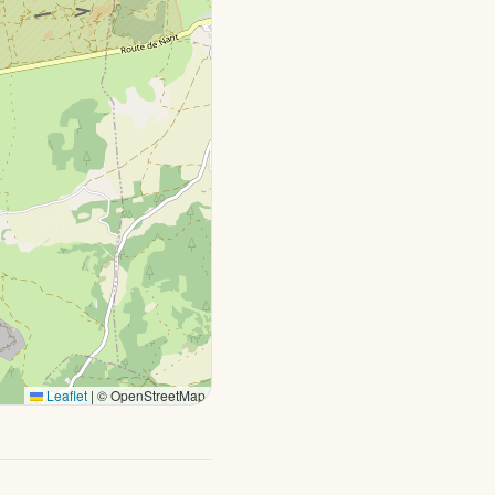
Leaflet
|
© OpenStreetMap