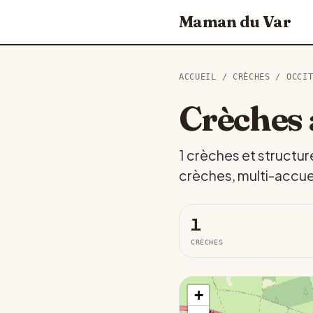
Maman du Var
ACCUEIL
/
CRÈCHES
/
OCCI
Crèches 
1 crèches et structur
crèches, multi-accuei
1
CRÈCHES
+