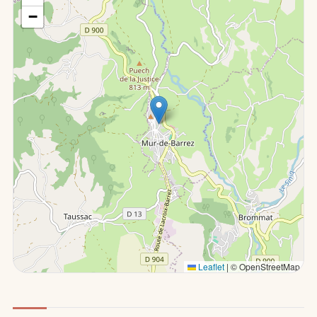
−
Leaflet
|
© OpenStreetMap