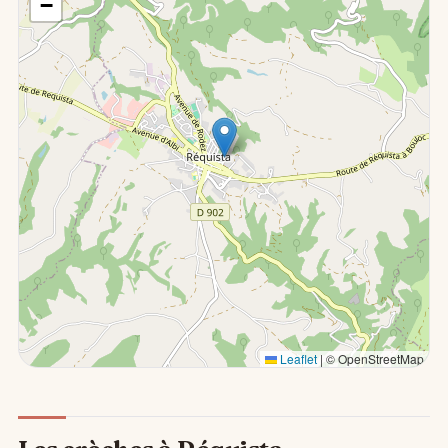
−
Leaflet
|
© OpenStreetMap