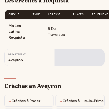
Les crèches à Réquista
CRÈCHE
TYPE
ADRESSE
PLACES
TÉLÉPHONE
Ma Les
5 Du
Lutins
—
—
—
Traversou
Réquista
DÉPARTEMENT
Aveyron
Crèches en Aveyron
Crèches à Rodez
Crèches à Luc-la-Primaub