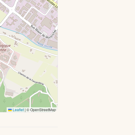
Leaflet
|
© OpenStreetMap