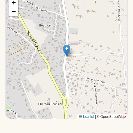
+
−
Leaflet
|
© OpenStreetMap