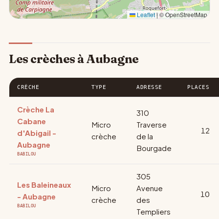
Leaflet
|
© OpenStreetMap
Les crèches à Aubagne
CRÈCHE
TYPE
ADRESSE
PLACES
Crèche La
310
Cabane
Micro
Traverse
12
d'Abigail -
crèche
de la
Aubagne
Bourgade
BABILOU
305
Les Baleineaux
Micro
Avenue
10
- Aubagne
crèche
des
BABILOU
Templiers