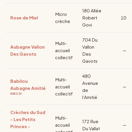
180 Allée
Micro
Rose de Miel
Robert
10
crèche
Govi
704 Du
Multi-
Aubagne Vallon
Vallon
accueil
—
Des Gavots
Des
collectif
Gavots
480
Multi-
Babilou
Avenue
accueil
—
Aubagne Amitié
de
collectif
BABILOU
l’Amitié
Crèches du Sud
Multi-
- Les Petits
172 Rue
accueil
—
Princes -
Du Vallat
collectif