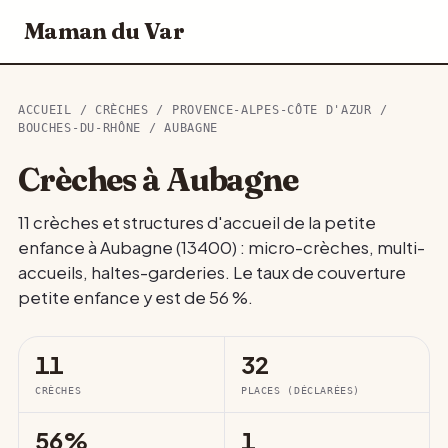
Maman du Var
ACCUEIL
/
CRÈCHES
/
PROVENCE-ALPES-CÔTE D'AZUR
/
BOUCHES-DU-RHÔNE
/ AUBAGNE
Crèches à Aubagne
11 crèches et structures d'accueil de la petite
enfance à Aubagne (13400) : micro-crèches, multi-
accueils, haltes-garderies. Le taux de couverture
petite enfance y est de 56 %.
11
32
CRÈCHES
PLACES (DÉCLARÉES)
56%
1