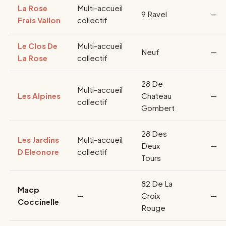
La Rose
Multi-accueil
9 Ravel
—
Frais Vallon
collectif
Le Clos De
Multi-accueil
Neuf
—
La Rose
collectif
28 De
Multi-accueil
Les Alpines
Chateau
—
collectif
Gombert
28 Des
Les Jardins
Multi-accueil
Deux
—
D Eleonore
collectif
Tours
82 De La
Macp
—
Croix
—
Coccinelle
Rouge