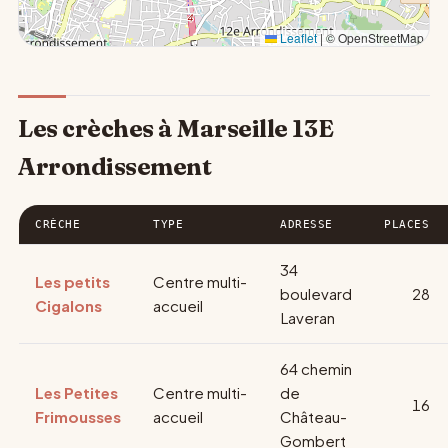
Leaflet
|
© OpenStreetMap
Les crèches à Marseille 13E
Arrondissement
CRÈCHE
TYPE
ADRESSE
PLACES
34
Les petits
Centre multi-
boulevard
28
Cigalons
accueil
Laveran
64 chemin
Les Petites
Centre multi-
de
16
Frimousses
accueil
Château-
Gombert