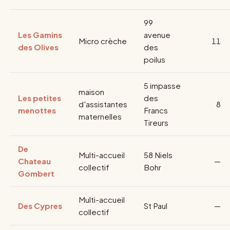
99
Les Gamins
avenue
Micro crèche
11
des Olives
des
poilus
5 impasse
maison
Les petites
des
d'assistantes
8
menottes
Francs
maternelles
Tireurs
De
Multi-accueil
58 Niels
Chateau
—
collectif
Bohr
Gombert
Multi-accueil
Des Cypres
St Paul
—
collectif