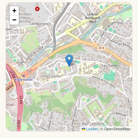
+
−
Leaflet
|
© OpenStreetMap