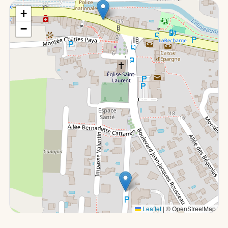
+
−
Leaflet
|
© OpenStreetMap