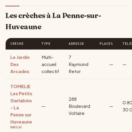
Les crèches à La Penne-sur-
Huveaune
CRÈCHE
TYPE
ADRESSE
PLACES
TÉLÉ
Le Jardin
Multi-
7
Des
accueil
Raymond
—
—
Arcades
collectif
Retor
TOMELIE
Les Petits
288
Garlabins
0 80
—
Boulevard
—
- La
30 
Voltaire
Penne sur
Huveaune
BABILOU