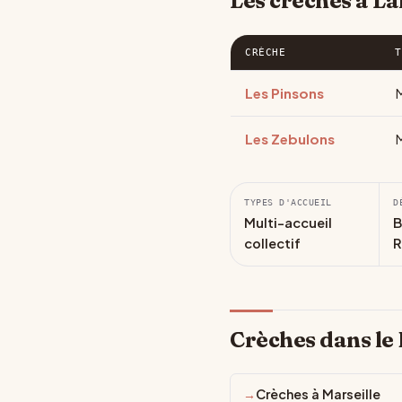
Les crèches à L
CRÈCHE
T
Les Pinsons
M
Les Zebulons
M
TYPES D'ACCUEIL
D
Multi-accueil
B
collectif
R
Crèches dans l
Crèches à Marseille