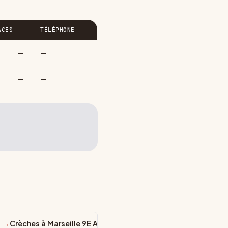
ACES
TÉLÉPHONE
—
—
—
—
rondissement
Crèches à Marseille 9E Arrondissement