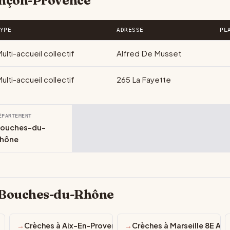
ançon-Provence
YPE
ADRESSE
PL
ulti-accueil collectif
Alfred De Musset
ulti-accueil collectif
265 La Fayette
ÉPARTEMENT
ouches-du-
hône
e Bouches-du-Rhône
Crèches à Aix-En-Provence
Crèches à Marseille 8E Ar