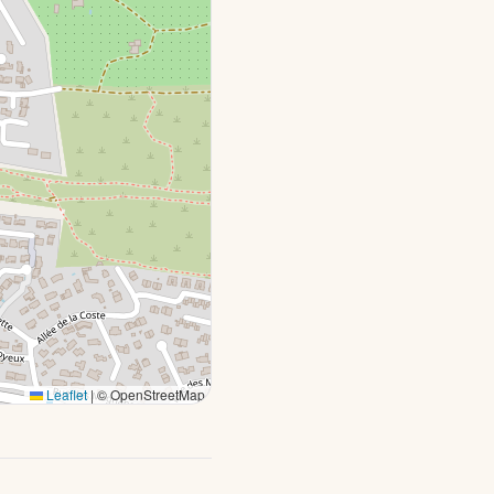
Leaflet
|
© OpenStreetMap