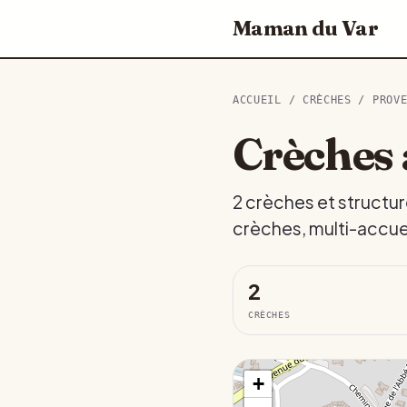
Maman du Var
ACCUEIL
/
CRÈCHES
/
PROV
Crèches
2 crèches et structu
crèches, multi-accuei
2
CRÈCHES
+