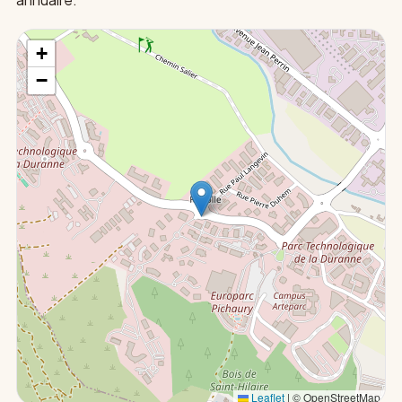
+
−
Leaflet
|
© OpenStreetMap