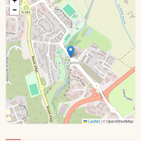
+
−
Leaflet
|
© OpenStreetMap