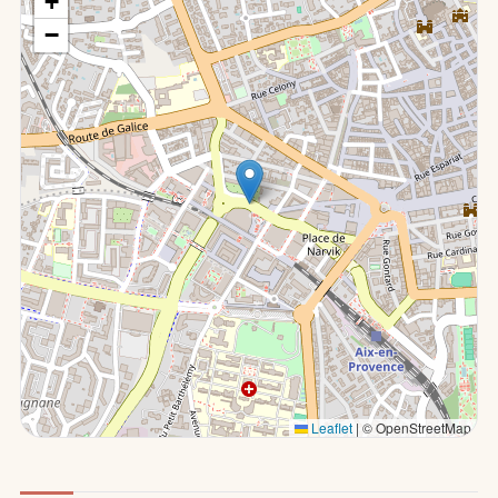
+
−
Leaflet
|
© OpenStreetMap