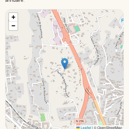
+
−
Leaflet
|
© OpenStreetMap