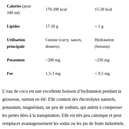
Calories
(pour
170-200 kcal
15-20 kcal
100 ml)
Lipides
17-20 g
< 1 g
Utilisation
Cuisine (curry, sauces,
Hydratation
principale
desserts)
(boisson)
Potassium
~200 mg
~250 mg
Fer
1,5-3 mg
< 0,5 mg
L’eau de coco est une excellente boisson d’hydratation pendant la
grossesse, surtout en été. Elle contient des électrolytes naturels,
potassium, magnésium, un peu de sodium, qui aident à compenser
les pertes liées à la transpiration. Elle est très peu calorique et peut
remplacer avantageusement les sodas ou les jus de fruits industriels.