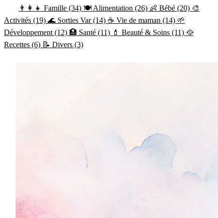
(37)
👨‍👩‍👧 Famille (34)
🍽️ Alimentation (26)
👶 Bébé (20)
🎨
Activités (19)
🌊 Sorties Var (14)
☕ Vie de maman (14)
🌱
Développement (12)
🏥 Santé (11)
💄 Beauté & Soins (11)
🥘
Recettes (6)
📝 Divers (3)