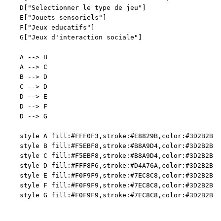
    D["Selectionner le type de jeu"]

    E["Jouets sensoriels"]

    F["Jeux educatifs"]

    G["Jeux d'interaction sociale"]

    A --> B

    A --> C

    B --> D

    C --> D

    D --> E

    D --> F

    D --> G

    style A fill:#FFF0F3,stroke:#E8829B,color:#3D2B2B

    style B fill:#F5EBF8,stroke:#B8A9D4,color:#3D2B2B

    style C fill:#F5EBF8,stroke:#B8A9D4,color:#3D2B2B

    style D fill:#FFF8F6,stroke:#D4A76A,color:#3D2B2B

    style E fill:#F0F9F9,stroke:#7EC8C8,color:#3D2B2B

    style F fill:#F0F9F9,stroke:#7EC8C8,color:#3D2B2B
