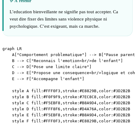
L’education bienveillante ne signifie pas tout accepter. Ca
veut dire fixer des limites sans violence physique ni
psychologique. C’est exigeant, mais ca marche.
graph LR

    A["Comportement problematique"] --> B["Pause parent
    B --> C["Reconnais l'emotion<br/>de l'enfant"]

    C --> D["Pose une limite claire"]

    D --> E["Propose une consequence<br/>logique et coh
    E --> F["Accompagne l'enfant"]

    style A fill:#FFF0F3,stroke:#E8829B,color:#3D2B2B

    style B fill:#F0F9F9,stroke:#7EC8C8,color:#3D2B2B

    style C fill:#F5EBF8,stroke:#B8A9D4,color:#3D2B2B

    style D fill:#FFF8F6,stroke:#D4A76A,color:#3D2B2B

    style E fill:#F5EBF8,stroke:#B8A9D4,color:#3D2B2B
