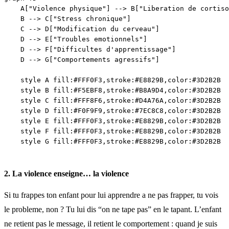
    A["Violence physique"] --> B["Liberation de cortiso
    B --> C["Stress chronique"]

    C --> D["Modification du cerveau"]

    D --> E["Troubles emotionnels"]

    D --> F["Difficultes d'apprentissage"]

    D --> G["Comportements agressifs"]

    style A fill:#FFF0F3,stroke:#E8829B,color:#3D2B2B

    style B fill:#F5EBF8,stroke:#B8A9D4,color:#3D2B2B

    style C fill:#FFF8F6,stroke:#D4A76A,color:#3D2B2B

    style D fill:#F0F9F9,stroke:#7EC8C8,color:#3D2B2B

    style E fill:#FFF0F3,stroke:#E8829B,color:#3D2B2B

    style F fill:#FFF0F3,stroke:#E8829B,color:#3D2B2B

2. La violence enseigne… la violence
Si tu frappes ton enfant pour lui apprendre a ne pas frapper, tu vois
le probleme, non ? Tu lui dis “on ne tape pas” en le tapant. L’enfant
ne retient pas le message, il retient le comportement : quand je suis