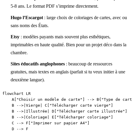
5-8 ans. Le format PDF s’imprime directement.
Hugo l’Escargot
: large choix de coloriages de cartes, avec ou
sans noms des États.
Etsy
: modèles payants mais souvent plus esthétiques,
imprimables en haute qualité. Bien pour un projet déco dans la
chambre.
Sites éducatifs anglophones
: beaucoup de ressources
gratuites, mais textes en anglais (parfait si tu veux initier à une
deuxième langue).
flowchart LR

    A["Choisir un modèle de carte"] --> B{"Type de cart
    B -->|Vierge| C["Télécharger carte vierge"]

    B -->|Illustrée| D["Télécharger carte illustrée"]

    B -->|Coloriage| E["Télécharger coloriage"]

    C --> F["Imprimer sur papier A4"]

    D --> F
