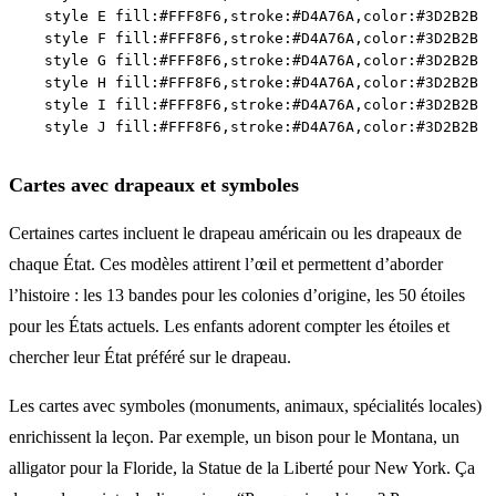
    style E fill:#FFF8F6,stroke:#D4A76A,color:#3D2B2B

    style F fill:#FFF8F6,stroke:#D4A76A,color:#3D2B2B

    style G fill:#FFF8F6,stroke:#D4A76A,color:#3D2B2B

    style H fill:#FFF8F6,stroke:#D4A76A,color:#3D2B2B

    style I fill:#FFF8F6,stroke:#D4A76A,color:#3D2B2B

Cartes avec drapeaux et symboles
Certaines cartes incluent le drapeau américain ou les drapeaux de
chaque État. Ces modèles attirent l’œil et permettent d’aborder
l’histoire : les 13 bandes pour les colonies d’origine, les 50 étoiles
pour les États actuels. Les enfants adorent compter les étoiles et
chercher leur État préféré sur le drapeau.
Les cartes avec symboles (monuments, animaux, spécialités locales)
enrichissent la leçon. Par exemple, un bison pour le Montana, un
alligator pour la Floride, la Statue de la Liberté pour New York. Ça