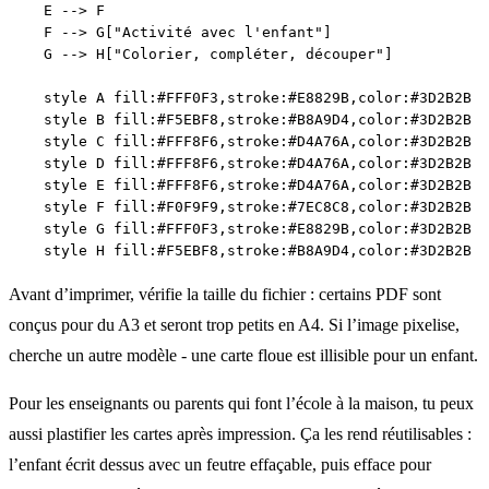
    E --> F

    F --> G["Activité avec l'enfant"]

    G --> H["Colorier, compléter, découper"]

    style A fill:#FFF0F3,stroke:#E8829B,color:#3D2B2B

    style B fill:#F5EBF8,stroke:#B8A9D4,color:#3D2B2B

    style C fill:#FFF8F6,stroke:#D4A76A,color:#3D2B2B

    style D fill:#FFF8F6,stroke:#D4A76A,color:#3D2B2B

    style E fill:#FFF8F6,stroke:#D4A76A,color:#3D2B2B

    style F fill:#F0F9F9,stroke:#7EC8C8,color:#3D2B2B

    style G fill:#FFF0F3,stroke:#E8829B,color:#3D2B2B

Avant d’imprimer, vérifie la taille du fichier : certains PDF sont
conçus pour du A3 et seront trop petits en A4. Si l’image pixelise,
cherche un autre modèle - une carte floue est illisible pour un enfant.
Pour les enseignants ou parents qui font l’école à la maison, tu peux
aussi plastifier les cartes après impression. Ça les rend réutilisables :
l’enfant écrit dessus avec un feutre effaçable, puis efface pour