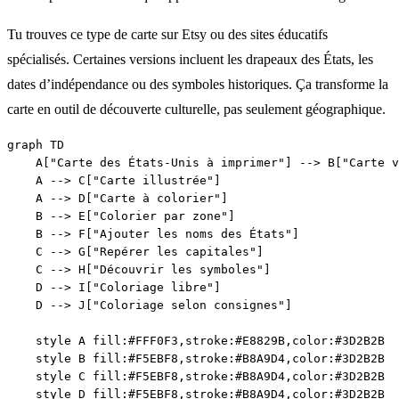
Tu trouves ce type de carte sur Etsy ou des sites éducatifs
spécialisés. Certaines versions incluent les drapeaux des États, les
dates d’indépendance ou des symboles historiques. Ça transforme la
carte en outil de découverte culturelle, pas seulement géographique.
graph TD

    A["Carte des États-Unis à imprimer"] --> B["Carte v
    A --> C["Carte illustrée"]

    A --> D["Carte à colorier"]

    B --> E["Colorier par zone"]

    B --> F["Ajouter les noms des États"]

    C --> G["Repérer les capitales"]

    C --> H["Découvrir les symboles"]

    D --> I["Coloriage libre"]

    D --> J["Coloriage selon consignes"]

    style A fill:#FFF0F3,stroke:#E8829B,color:#3D2B2B

    style B fill:#F5EBF8,stroke:#B8A9D4,color:#3D2B2B

    style C fill:#F5EBF8,stroke:#B8A9D4,color:#3D2B2B

    style D fill:#F5EBF8,stroke:#B8A9D4,color:#3D2B2B
