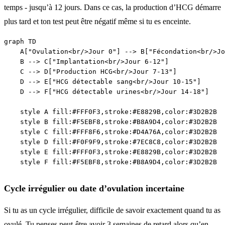
temps - jusqu’à 12 jours. Dans ce cas, la production d’HCG démarre
plus tard et ton test peut être négatif même si tu es enceinte.
graph TD

    A["Ovulation<br/>Jour 0"] --> B["Fécondation<br/>Jo
    B --> C["Implantation<br/>Jour 6-12"]

    C --> D["Production HCG<br/>Jour 7-13"]

    D --> E["HCG détectable sang<br/>Jour 10-15"]

    D --> F["HCG détectable urines<br/>Jour 14-18"]

    style A fill:#FFF0F3,stroke:#E8829B,color:#3D2B2B

    style B fill:#F5EBF8,stroke:#B8A9D4,color:#3D2B2B

    style C fill:#FFF8F6,stroke:#D4A76A,color:#3D2B2B

    style D fill:#F0F9F9,stroke:#7EC8C8,color:#3D2B2B

    style E fill:#FFF0F3,stroke:#E8829B,color:#3D2B2B

Cycle irrégulier ou date d’ovulation incertaine
Si tu as un cycle irrégulier, difficile de savoir exactement quand tu as
ovulé. Tu penses peut-être avoir 3 semaines de retard alors qu’en