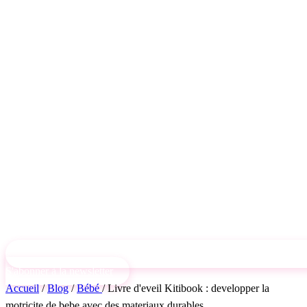
S'abonner à la newsletter
Accueil
/
Blog
/
Bébé
/
Livre d'eveil Kitibook : developper la
motricite de bebe avec des materiaux durables