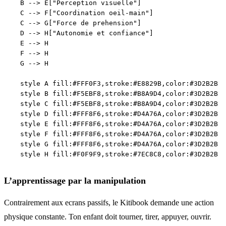
    B --> E["Perception visuelle"]

    C --> F["Coordination oeil-main"]

    C --> G["Force de prehension"]

    D --> H["Autonomie et confiance"]

    E --> H

    F --> H

    G --> H

    style A fill:#FFF0F3,stroke:#E8829B,color:#3D2B2B

    style B fill:#F5EBF8,stroke:#B8A9D4,color:#3D2B2B

    style C fill:#F5EBF8,stroke:#B8A9D4,color:#3D2B2B

    style D fill:#FFF8F6,stroke:#D4A76A,color:#3D2B2B

    style E fill:#FFF8F6,stroke:#D4A76A,color:#3D2B2B

    style F fill:#FFF8F6,stroke:#D4A76A,color:#3D2B2B

    style G fill:#FFF8F6,stroke:#D4A76A,color:#3D2B2B

L’apprentissage par la manipulation
Contrairement aux ecrans passifs, le Kitibook demande une action
physique constante. Ton enfant doit tourner, tirer, appuyer, ouvrir.