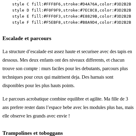
    style C fill:#FFF8F6,stroke:#D4A76A,color:#3D2B2B

    style D fill:#F0F9F9,stroke:#7EC8C8,color:#3D2B2B

    style E fill:#FFF0F3,stroke:#E8829B,color:#3D2B2B

Escalade et parcours
La structure d’escalade est assez haute et securisee avec des tapis en
dessous. Mes deux enfants ont des niveaux differents, et chacun
trouve son compte : murs faciles pour les debutants, parcours plus
techniques pour ceux qui maitrisent deja. Des harnais sont
disponibles pour les plus hauts points.
Le parcours acrobatique combine equilibre et agilite. Ma fille de 3
ans prefere rester dans l’espace bebe avec les modules plus bas, mais
elle observe les grands avec envie !
Trampolines et toboggans