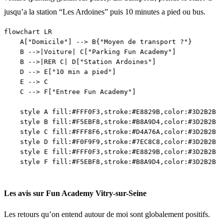
jusqu’a la station “Les Ardoines” puis 10 minutes a pied ou bus.
flowchart LR

    A["Domicile"] --> B{"Moyen de transport ?"}

    B -->|Voiture| C["Parking Fun Academy"]

    B -->|RER C| D["Station Ardoines"]

    D --> E["10 min a pied"]

    E --> C

    C --> F["Entree Fun Academy"]

    style A fill:#FFF0F3,stroke:#E8829B,color:#3D2B2B

    style B fill:#F5EBF8,stroke:#B8A9D4,color:#3D2B2B

    style C fill:#FFF8F6,stroke:#D4A76A,color:#3D2B2B

    style D fill:#F0F9F9,stroke:#7EC8C8,color:#3D2B2B

    style E fill:#FFF0F3,stroke:#E8829B,color:#3D2B2B

Les avis sur Fun Academy Vitry-sur-Seine
Les retours qu’on entend autour de moi sont globalement positifs.