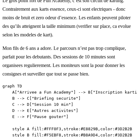
Le gros point fort de Fun Academy, c’est son circuit de karting.
Contrairement aux karts essence, ceux-ci sont electriques - donc
moins de bruit et zero odeur d’essence. Les enfants peuvent piloter
des qu’ils atteignent la taille minimum (verifier sur place, ca evolue
selon les modeles de kart).
Mon fils de 6 ans a adore. Le parcours n’est pas trop complique,
parfait pour les debutants. Des sessions de 10 minutes sont
organisees regulierement. Les moniteurs sont la pour donner les
consignes et surveiller que tout se passe bien.
graph TD

    A["Arrivee a Fun Academy"] --> B["Inscription karti
    B --> C["Briefing securite"]

    C --> D["Session 10 min"]

    D --> E["Autres activites"]

    E --> F["Pause gouter"]

    style A fill:#FFF0F3,stroke:#E8829B,color:#3D2B2B

    style B fill:#F5EBF8,stroke:#B8A9D4,color:#3D2B2B
