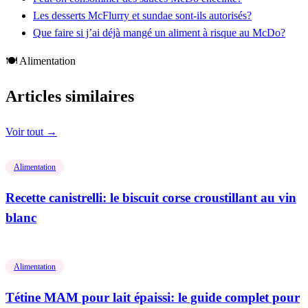
Les desserts McFlurry et sundae sont-ils autorisés?
Que faire si j’ai déjà mangé un aliment à risque au McDo?
🍽️ Alimentation
Articles similaires
Voir tout →
Alimentation
Recette canistrelli: le biscuit corse croustillant au vin
blanc
Alimentation
Tétine MAM pour lait épaissi: le guide complet pour