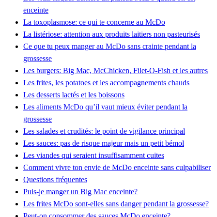
enceinte
La toxoplasmose: ce qui te concerne au McDo
La listériose: attention aux produits laitiers non pasteurisés
Ce que tu peux manger au McDo sans crainte pendant la
grossesse
Les burgers: Big Mac, McChicken, Filet-O-Fish et les autres
Les frites, les potatoes et les accompagnements chauds
Les desserts lactés et les boissons
Les aliments McDo qu’il vaut mieux éviter pendant la
grossesse
Les salades et crudités: le point de vigilance principal
Les sauces: pas de risque majeur mais un petit bémol
Les viandes qui seraient insuffisamment cuites
Comment vivre ton envie de McDo enceinte sans culpabiliser
Questions fréquentes
Puis-je manger un Big Mac enceinte?
Les frites McDo sont-elles sans danger pendant la grossesse?
Peut-on consommer des sauces McDo enceinte?