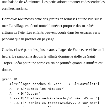
une balade de 45 minutes. Les petits adorent monter et descendre les
escaliers anciens.
Bormes-les-Mimosas offre des jardins en terrasses et une vue sur la
mer. Le village est fleuri toute l’année et propose des marchés
artisanaux l’été. Les enfants peuvent courir dans les espaces verts
pendant que tu profites du paysage.
Gassin, classé parmi les plus beaux villages de France, se visite en 1
heure. Le panorama depuis le village domine le golfe de Saint-
Tropez. Idéal pour une sortie en fin de journée quand la lumière est
douce.
graph TD

    A["Villages perchés du Var"] --> B["Castellet"]

    A --> C["Bormes-les-Mimosas"]

    A --> D["Gassin"]

    B --> E["Ruelles médiévales<br/>Durée: 45 min"]

    C --> F["Jardins en terrasses<br/>Vue sur mer"]
