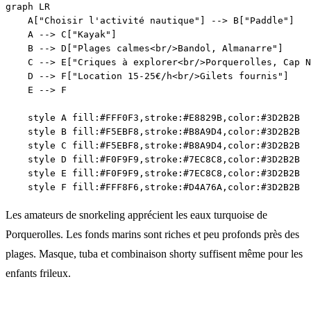
graph LR

    A["Choisir l'activité nautique"] --> B["Paddle"]

    A --> C["Kayak"]

    B --> D["Plages calmes<br/>Bandol, Almanarre"]

    C --> E["Criques à explorer<br/>Porquerolles, Cap N
    D --> F["Location 15-25€/h<br/>Gilets fournis"]

    E --> F

    style A fill:#FFF0F3,stroke:#E8829B,color:#3D2B2B

    style B fill:#F5EBF8,stroke:#B8A9D4,color:#3D2B2B

    style C fill:#F5EBF8,stroke:#B8A9D4,color:#3D2B2B

    style D fill:#F0F9F9,stroke:#7EC8C8,color:#3D2B2B

    style E fill:#F0F9F9,stroke:#7EC8C8,color:#3D2B2B

Les amateurs de snorkeling apprécient les eaux turquoise de
Porquerolles. Les fonds marins sont riches et peu profonds près des
plages. Masque, tuba et combinaison shorty suffisent même pour les
enfants frileux.