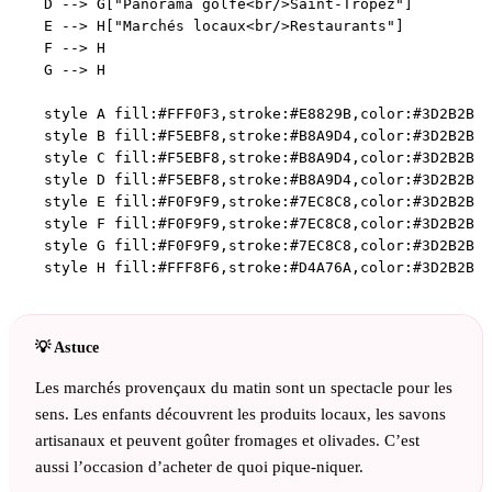
    D --> G["Panorama golfe<br/>Saint-Tropez"]

    E --> H["Marchés locaux<br/>Restaurants"]

    F --> H

    G --> H

    style A fill:#FFF0F3,stroke:#E8829B,color:#3D2B2B

    style B fill:#F5EBF8,stroke:#B8A9D4,color:#3D2B2B

    style C fill:#F5EBF8,stroke:#B8A9D4,color:#3D2B2B

    style D fill:#F5EBF8,stroke:#B8A9D4,color:#3D2B2B

    style E fill:#F0F9F9,stroke:#7EC8C8,color:#3D2B2B

    style F fill:#F0F9F9,stroke:#7EC8C8,color:#3D2B2B

    style G fill:#F0F9F9,stroke:#7EC8C8,color:#3D2B2B

Les marchés provençaux du matin sont un spectacle pour les
sens. Les enfants découvrent les produits locaux, les savons
artisanaux et peuvent goûter fromages et olivades. C’est
aussi l’occasion d’acheter de quoi pique-niquer.