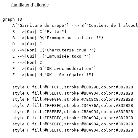
familiaux d’allergie
graph TD

    A["Garniture de crêpe"] --> B{"Contient de l'alcool
    B -->|Oui| C["Eviter"]

    B -->|Non| D{"Fromage au lait cru ?"}

    D -->|Oui| C

    D -->|Non| E{"Charcuterie crue ?"}

    E -->|Oui| F{"Immunisée toxo ?"}

    F -->|Non| C

    F -->|Oui| G["OK avec modération"]

    E -->|Non| H["OK - Se régaler !"]

    style C fill:#FFF0F3,stroke:#E8829B,color:#3D2B2B

    style G fill:#F5EBF8,stroke:#B8A9D4,color:#3D2B2B

    style H fill:#F0F9F9,stroke:#7EC8C8,color:#3D2B2B

    style A fill:#FFF8F6,stroke:#D4A76A,color:#3D2B2B

    style B fill:#F5EBF8,stroke:#B8A9D4,color:#3D2B2B

    style D fill:#F5EBF8,stroke:#B8A9D4,color:#3D2B2B

    style E fill:#F5EBF8,stroke:#B8A9D4,color:#3D2B2B
